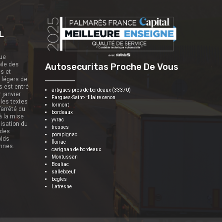
L
que
ile des
Autosecuritas Proche De Vous
es et
s légers de
s est entré
artigues pres de bordeaux (33370)
r janvier
Fargues-Saint-Hilaire cenon
 les textes
lormont
’arrêté du
bordeaux
 à la mise
yvrac
nisation du
tresses
 des
pompignac
oids
floirac
onnes.
carignan de bordeaux
Montussan
Bouliac
salleboeuf
begles
Latresne