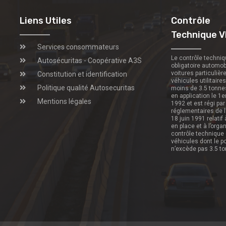
Liens Utiles
Contrôle
Technique V
Services consommateurs
Le contrôle techni
Autosécuritas - Coopérative A3S
obligatoire automob
voitures particulièr
Constitution et identification
véhicules utilitaire
Politique qualité Autosecuritas
moins de 3.5 tonne
en application le 1e
Mentions légales
1992 et est régi par
réglementaires de l
18 juin 1991 relatif
en place et à l’orga
contrôle technique
véhicules dont le p
n’excède pas 3.5 t